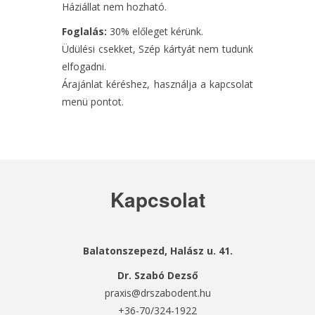
Háziállat nem hozható.
Foglalás:
30% előleget kérünk.
Üdülési csekket, Szép kártyát nem tudunk
elfogadni.
Árajánlat kéréshez, használja a kapcsolat
menü pontot.
Kapcsolat
Balatonszepezd, Halász u. 41.​
Dr. Szabó Dezső
praxis@drszabodent.hu
+36-70/324-1922