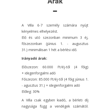
Árak
A Villa 6-7 személy számára nyújt
kényelmes elhelyezést.
Elő és utó szezonban minimum 3 éj,
főszezonban (június 1. - augusztus
31.) minimálisan 1 hét a bérlési idő.
Irányadó árak:
Előszezon: 60.000 Ft/éj-től (4 főig)
+ idegenforgalmi adó
Főszezon: 85.000 Ft/éj-től (4 főig június 1.
- agusztus 31.) + idegenforgalmi adó
Előleg: 30%
A Villa csak egyben kiadó, a bérleti díj
nagysága függ a vendégek számától.